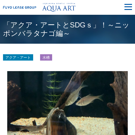
メ
ニ
ュ
ー
「アクア・アートとSDGｓ」！～ニッ
ポンバラタナゴ編～
アクア・アート
水槽