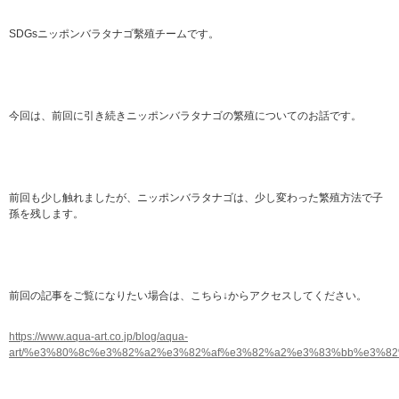
SDGsニッポンバラタナゴ繫殖チームです。
今回は、前回に引き続きニッポンバラタナゴの繁殖についてのお話です。
前回も少し触れましたが、ニッポンバラタナゴは、少し変わった繁殖方法で子
孫を残します。
前回の記事をご覧になりたい場合は、こちら↓からアクセスしてください。
https://www.aqua-art.co.jp/blog/aqua-
art/%e3%80%8c%e3%82%a2%e3%82%af%e3%82%a2%e3%83%bb%e3%8