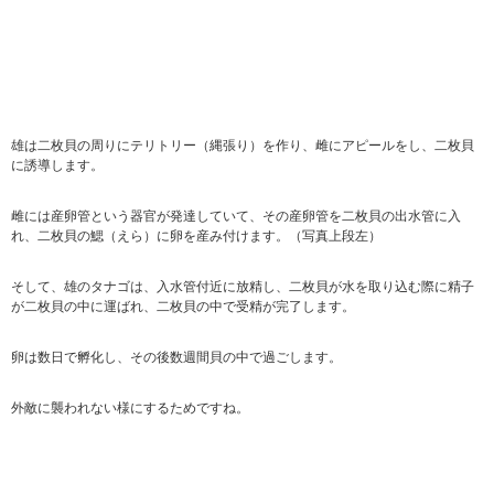
雄は二枚貝の周りにテリトリー（縄張り）を作り、雌にアピールをし、二枚貝
に誘導します。
雌には産卵管という器官が発達していて、その産卵管を二枚貝の出水管に入
れ、二枚貝の鰓（えら）に卵を産み付けます。（写真上段左）
そして、雄のタナゴは、入水管付近に放精し、二枚貝が水を取り込む際に精子
が二枚貝の中に運ばれ、二枚貝の中で受精が完了します。
卵は数日で孵化し、その後数週間貝の中で過ごします。
外敵に襲われない様にするためですね。