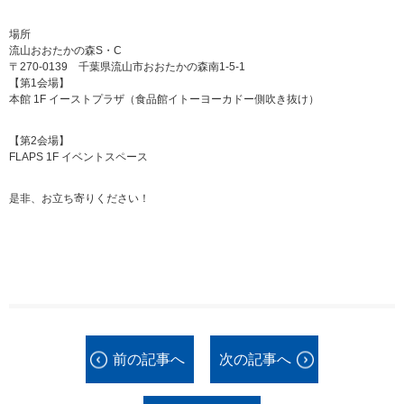
場所
流山おおたかの森S・C
〒270-0139 千葉県流山市おおたかの森南1-5-1
【第1会場】
本館 1F イーストプラザ（食品館イトーヨーカドー側吹き抜け）
【第2会場】
FLAPS 1F イベントスペース
是非、お立ち寄りください！
前の記事へ
次の記事へ