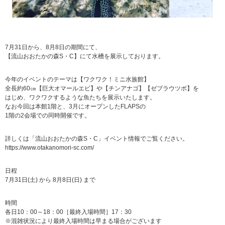
7月31日から、8月8日の期間にて、
【流山おおたかの森S・C】にて水槽を展示しております。
今年のイベントのテーマは【ワクワク！ミニ水族館】
全長約60㎝【巨大オマールエビ】や【チンアナゴ】【ゼブラウツボ】を
はじめ、ワクワクするような魚たちを展示いたします。
なお今回は本館1階と、3月にオープンしたFLAPSの
1階の2会場での同時開催です。
詳しくは「流山おおたかの森S・C」イベント情報でご覧ください。
https://www.otakanomori-sc.com/
日程
7月31日(土) から 8月8日(日) まで
時間
各日10：00～18：00［最終入場時間］17：30
※混雑状況により最終入場時間は早まる場合がございます