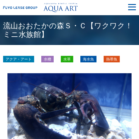
メ
ニ
ュ
ー
流山おおたかの森Ｓ・Ｃ【ワクワク！
ミニ水族館】
アクア・アート
水槽
水草
海水魚
熱帯魚