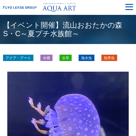
メ
ニ
ュ
ー
【イベント開催】流山おおたかの森
S・C～夏プチ水族館～
アクア・アート
水槽
水草
海水魚
熱帯魚