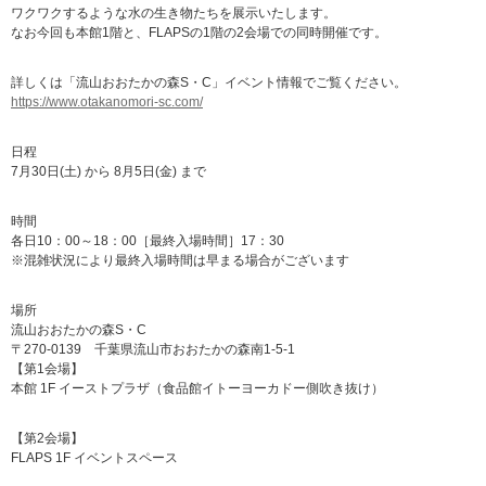
ワクワクするような水の生き物たちを展示いたします。
なお今回も本館1階と、FLAPSの1階の2会場での同時開催です。
詳しくは「流山おおたかの森S・C」イベント情報でご覧ください。
https://www.otakanomori-sc.com/
日程
7月30日(土) から 8月5日(金) まで
時間
各日10：00～18：00［最終入場時間］17：30
※混雑状況により最終入場時間は早まる場合がございます
場所
流山おおたかの森S・C
〒270-0139 千葉県流山市おおたかの森南1-5-1
【第1会場】
本館 1F イーストプラザ（食品館イトーヨーカドー側吹き抜け）
【第2会場】
FLAPS 1F イベントスペース