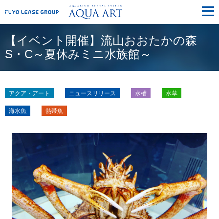
メ
ニ
ュ
ー
【イベント開催】流山おおたかの森
S・C～夏休みミニ水族館～
アクア・アート
ニュースリリース
水槽
水草
海水魚
熱帯魚