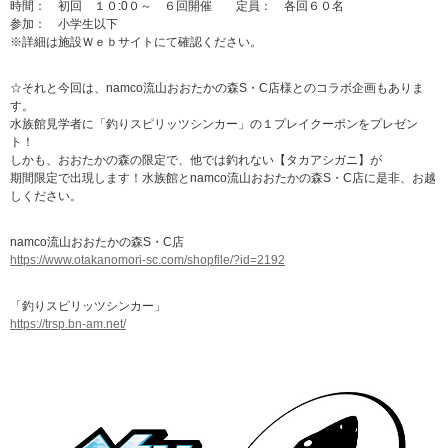
時間： 初回 １０:0０～ ６回開催 定員： 各回６０名
参加： 小学生以下
※詳細は施設Ｗｅｂサイトにて確認ください。
☆それと今回は、namco流山おおたかの森S・C店様とのコラボ企画もありま
す。
水族館見学者に「釣りスピリッツシンカー」の１プレイクーポンをプレゼン
ト！
しかも、おおたかの森の限定で、他では釣れない【タカアシガニ】が
期間限定で出現します！水族館とnamco流山おおたかの森S・C店に是非、お越
しください。
namco流山おおたかの森S・C店
https://www.otakanomori-sc.com/shopfile/?id=2192
「釣りスピリッツシンカー」
https://trsp.bn-am.net/