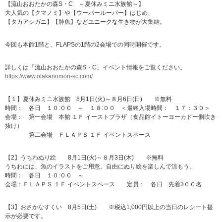
【流山おおたかの森S・C ～夏休みミニ水族館～】
大人気の【クマノミ】や【ウーパールーパー】はじめ、
【タカアシガニ】【肺魚】などユニークな生き物が大集結。
今回も本館1階と、FLAPSの1階の2会場での同時開催です。
詳しくは「流山おおたかの森S・C」イベント情報をご覧ください。
https://www.otakanomori-sc.com/
【１】夏休みミニ水族館 8月1日(火)～８月6日(日) ※無料
時間： 各日 １０:００ ～ １８:００ ＜最終入場時間： １７：３０＞
会場： 第一会場 本館 １Ｆ イーストプラザ（食品館イトーヨーカドー側吹き
抜け）
第二会場 ＦＬＡＰＳ １Ｆ イベントスペース
【2】うちわぬり絵 8月1日(火)～８月3日(木) ※無料
うちわには、魚のイラストをご用意。自由にぬり絵を楽しんで涼もう。
時間： 各日 １０:００ ～
会場：ＦＬＡＰＳ １Ｆ イベントスペース 定員： 各日 先着3００名
【3】おさかなすくい 8月5日(土) ※税込1,000円以上の当日のレシート提
示が必要です。