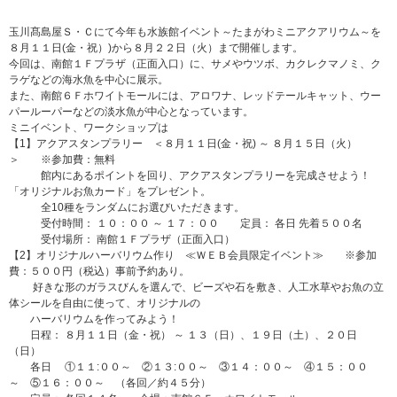
玉川髙島屋Ｓ・Ｃにて今年も水族館イベント～たまがわミニアクアリウム～を
８月１１日(金・祝）)から８月２２日（火）まで開催します。
今回は、南館１Ｆプラザ（正面入口）に、サメやウツボ、カクレクマノミ、ク
ラゲなどの海水魚を中心に展示。
また、南館６Ｆホワイトモールには、アロワナ、レッドテールキャット、ウー
パールーパーなどの淡水魚が中心となっています。
ミニイベント、ワークショップは
【1】アクアスタンプラリー ＜８月１１日(金・祝) ～ ８月１５日（火）
＞ ※参加費：無料
館内にあるポイントを回り、アクアスタンプラリーを完成させよう！
「オリジナルお魚カード」をプレゼント。
全10種をランダムにお選びいただきます。
受付時間： １０：００ ～ １７：００ 定員： 各日 先着５００名
受付場所： 南館１Ｆプラザ（正面入口）
【2】オリジナルハーバリウム作り ≪ＷＥＢ会員限定イベント≫ ※参加
費：５００円（税込）事前予約あり。
好きな形のガラスびんを選んで、ビーズや石を敷き、人工水草やお魚の立
体シールを自由に使って、オリジナルの
ハーバリウムを作ってみよう！
日程： ８月１１日（金・祝） ～ １３（日）、１９日（土）、２０日
（日）
各日 ①１１:００～ ②１３:００～ ③１４：００～ ④１５：００
～ ⑤１６：００～ （各回／約４５分）