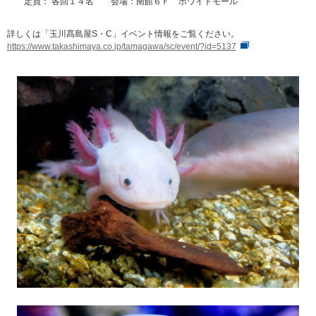
定員： 各回１４名 会場：南館６Ｆ ホワイトモール
詳しくは「玉川髙島屋S・C」イベント情報をご覧ください。
https://www.takashimaya.co.jp/tamagawa/sc/event/?id=5137