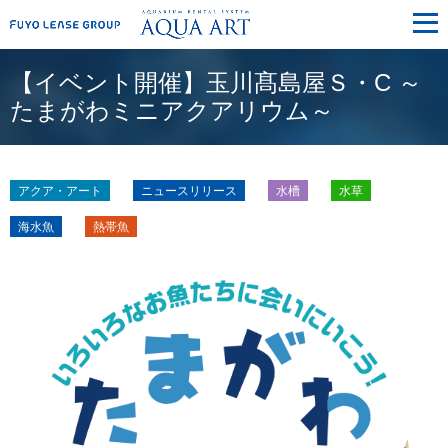
メ
ニ
ュ
ー
【イベント開催】玉川髙島屋Ｓ・C ～
たまがわミニアクアリウム～
アクア・アート
ニュースリリース
水槽
水草
海水魚
熱帯魚