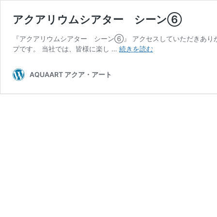
アクアリウムシアター シーン⑥
『アクアリウムシアター シーン⑥』 アクセスしていただきありが
ア
プです。 当社では、皆様に楽し …
続きを読む
ク
ア
AQUAART アクア・アート
リ
ウ
ム
シ
ア
タ
ー
シ
ー
ン
⑥