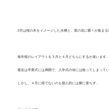
3月は桜の木をイメージした水槽と、菜の花に蝶々が集まる
毎年桜のレイアウトを３月と４月どちらにするか迷います
最近は卒業式には満開で、入学式の頃には散ってしまって
しかし、４月に桜でないのも個人的には腑に落ちず…