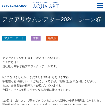
メ
ニ
ュ
ー
アクアリウムシアター2024 シーン⑥
アクア・アート
水槽
熱帯魚
アクセスしていただきありがとうございます。
こんにちは！
当社最寄り駅水槽プロジェクトチームです。
6月になりましたが、まだまだ肌寒い日もありますね。
寒暖差もあり厳しい日々が続くようですが、体調にはお気を付けください。
また、全国各地の梅雨入りが近づいていますね。
今回も、そんな6月にピッタリな水槽に仕上げました。
1台目は、あじさいに寄ってきているカエルの親子の様子を表現してみました。
雨の日が続き、カエルにとっては過ごしやすいのかもしれませんね！