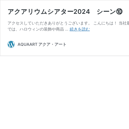
アクアリウムシアター2024 シーン⑩
アクセスしていただきありがとうございます。 こんにちは！ 当社
ア
では、ハロウィンの装飾や商品 …
続きを読む
ク
ア
AQUAART アクア・アート
リ
ウ
ム
シ
ア
タ
ー
2024
シ
ー
ン
⑩