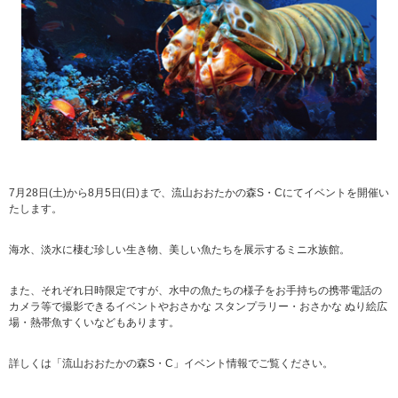
7月28日(土)から8月5日(日)まで、
流山おおたかの森S・Cにてイベントを開催い
たします。
海水、淡水に棲む珍しい生き物、美しい魚たちを展示するミニ水族館。
また、それぞれ日時限定ですが、
水中の魚たちの様子をお手持ちの携帯電話の
カメラ等で撮影できるイベントやおさかな スタンプラリー・おさかな ぬり絵広
場・熱帯魚すくいなどもあります。
詳しくは「流山おおたかの森S・C」イベント情報でご覧ください。