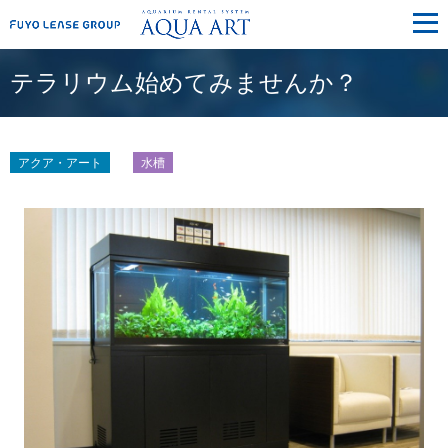
メ
ニ
ュ
ー
テラリウム始めてみませんか？
アクア・アート
水槽