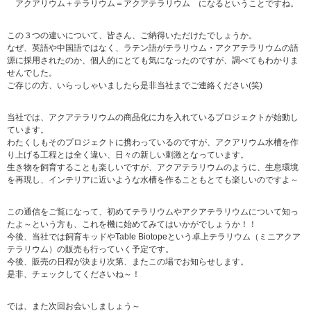
アクアリウム＋テラリウム＝アクアテラリウム になるということですね。
この３つの違いについて、皆さん、ご納得いただけたでしょうか。
なぜ、英語や中国語ではなく、ラテン語がテラリウム・アクアテラリウムの語
源に採用されたのか、個人的にとても気になったのですが、調べてもわかりま
せんでした。
ご存じの方、いらっしゃいましたら是非当社までご連絡ください(笑)
当社では、アクアテラリウムの商品化に力を入れているプロジェクトが始動し
ています。
わたくしもそのプロジェクトに携わっているのですが、アクアリウム水槽を作
り上げる工程とは全く違い、日々の新しい刺激となっています。
生き物を飼育することも楽しいですが、アクアテラリウムのように、生息環境
を再現し、インテリアに近いような水槽を作ることもとても楽しいのですよ～
この通信をご覧になって、初めてテラリウムやアクアテラリウムについて知っ
たよ～という方も、これを機に始めてみてはいかがでしょうか！！
今後、当社では飼育キッドやTable Biotopeという卓上テラリウム（ミニアクア
テラリウム）の販売も行っていく予定です。
今後、販売の日程が決まり次第、またこの場でお知らせします。
是非、チェックしてくださいね～！
では、また次回お会いしましょう～