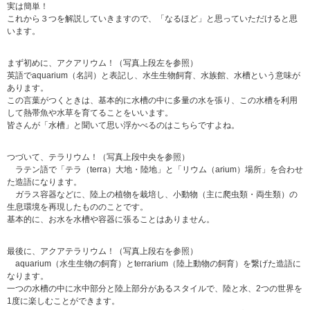
実は簡単！
これから３つを解説していきますので、「なるほど」と思っていただけると思
います。
まず初めに、アクアリウム！（写真上段左を参照）
英語でaquarium（名詞）と表記し、水生生物飼育、水族館、水槽という意味が
あります。
この言葉がつくときは、基本的に水槽の中に多量の水を張り、この水槽を利用
して熱帯魚や水草を育てることをいいます。
皆さんが「水槽」と聞いて思い浮かべるのはこちらですよね。
つづいて、テラリウム！（写真上段中央を参照）
ラテン語で「テラ（terra）大地・陸地」と「リウム（arium）場所」を合わせ
た造語になります。
ガラス容器などに、陸上の植物を栽培し、小動物（主に爬虫類・両生類）の
生息環境を再現したもののことです。
基本的に、お水を水槽や容器に張ることはありません。
最後に、アクアテラリウム！（写真上段右を参照）
aquarium（水生生物の飼育）とterrarium（陸上動物の飼育）を繋げた造語に
なります。
一つの水槽の中に水中部分と陸上部分があるスタイルで、陸と水、2つの世界を
1度に楽しむことができます。