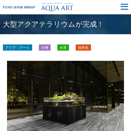
メ
ニ
ュ
ー
大型アクアテラリウムが完成！
アクア・アート
水槽
水草
熱帯魚