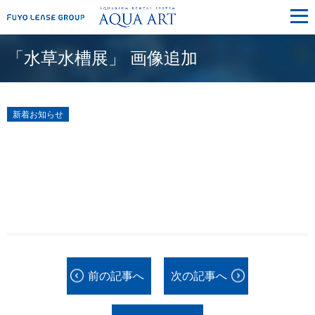
メ
ニ
ュ
ー
「水草水槽展」 画像追加
新着お知らせ
前の記事へ
次の記事へ