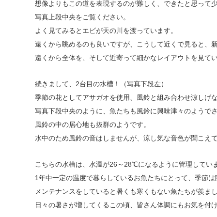
想像よりもこの道を表現するのが難しく、できたと思って
写真上段中央をご覧ください。
よく見てみるとエビが天の川を渡っています。
遠くから眺めるのも良いですが、こうして近くで見ると、
遠くから全体を、そして近寄って細かなレイアウトを見て
続きまして、2台目の水槽！（写真下段左）
季節の花としてアサガオを使用、風鈴と組み合わせ涼しげ
写真下段中央のように、魚たちも風鈴に興味津々のようで
風鈴の中の居心地も抜群のようです。
水中のため風鈴の音はしませんが、涼し気な音色が聞こえ
こちらの水槽は、水温が26～28℃になるように管理して
1年中一定の温度で暮らしているお魚たちにとって、季節は
メンテナンスをしていると暑くも寒くもない魚たちが羨ま
日々の暑さが増してくるこの頃、皆さん体調にもお気を付