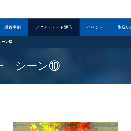
設置事例
アクア・アート通信
イベント
取扱い
シーン⑩
ー シーン⑩